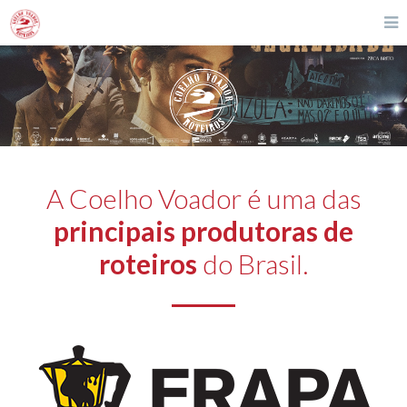
A Coelho Voador é uma das
principais produtoras de
roteiros
do Brasil.