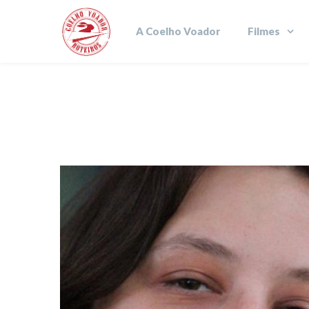
A Coelho Voador
Filmes