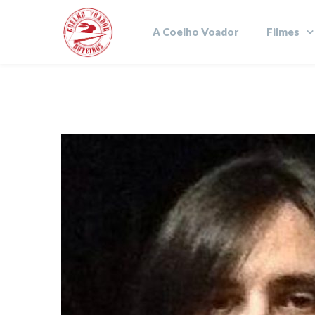
A Coelho Voador
Filmes